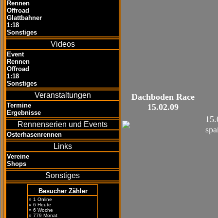
Rennen
Offroad
Glattbahner
1:18
Sonstiges
Videos
Event
Rennen
Offroad
1:18
Sonstiges
Veranstaltungen
Dachboden Race
Termine
15.02.09
Ergebnisse
15.
Rennenserien und Events
spa
Osterhasenrennen
Links
Vereine
Shops
Sonstiges
Besucher Zähler
» 1 Online
» 6 Heute
» 6 Woche
» 779 Monat